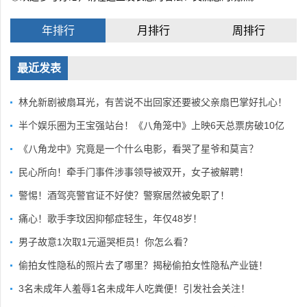
年排行
月排行
周排行
最近发表
林允新剧被扇耳光，有苦说不出回家还要被父亲扇巴掌好扎心！
半个娱乐圈为王宝强站台！《八角笼中》上映6天总票房破10亿
《八角龙中》究竟是一个什么电影，看哭了星爷和莫言？
民心所向！牵手门事件涉事领导被双开，女子被解聘！
警惕！酒驾亮警官证不好使？警察居然被免职了！
痛心！歌手李玟因抑郁症轻生，年仅48岁！
男子故意1次取1元逼哭柜员！你怎么看？
偷拍女性隐私的照片去了哪里？揭秘偷拍女性隐私产业链！
3名未成年人羞辱1名未成年人吃粪便！引发社会关注！