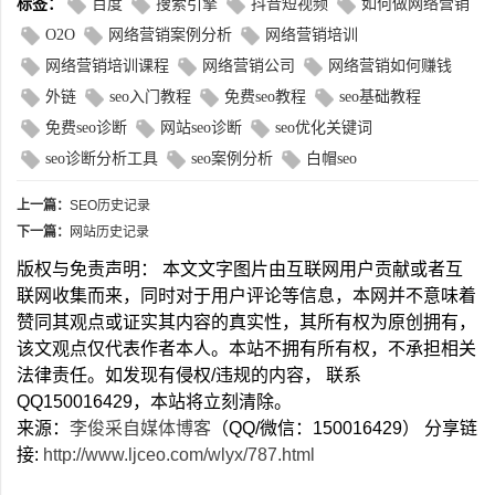
标签：
百度
搜索引擎
抖音短视频
如何做网络营销
O2O
网络营销案例分析
网络营销培训
网络营销培训课程
网络营销公司
网络营销如何赚钱
外链
seo入门教程
免费seo教程
seo基础教程
免费seo诊断
网站seo诊断
seo优化关键词
seo诊断分析工具
seo案例分析
白帽seo
上一篇：
SEO历史记录
下一篇：
网站历史记录
版权与免责声明： 本文文字图片由互联网用户贡献或者互
联网收集而来，同时对于用户评论等信息，本网并不意味着
赞同其观点或证实其内容的真实性，其所有权为原创拥有，
该文观点仅代表作者本人。本站不拥有所有权，不承担相关
法律责任。如发现有侵权/违规的内容， 联系
QQ150016429，本站将立刻清除。
来源：
李俊采自媒体博客
（QQ/微信：150016429） 分享链
接:
http://www.ljceo.com/wlyx/787.html