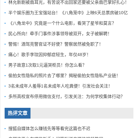
林允新剧被扇耳光，有苦说不出回家还要被父亲扇巴掌好扎心！
半个娱乐圈为王宝强站台！《八角笼中》上映6天总票房破10亿
《八角龙中》究竟是一个什么电影，看哭了星爷和莫言？
民心所向！牵手门事件涉事领导被双开，女子被解聘！
警惕！酒驾亮警官证不好使？警察居然被免职了！
痛心！歌手李玟因抑郁症轻生，年仅48岁！
男子故意1次取1元逼哭柜员！你怎么看？
偷拍女性隐私的照片去了哪里？揭秘偷拍女性隐私产业链！
3名未成年人羞辱1名未成年人吃粪便！引发社会关注！
多所高校宣布停用微信支付，引发关注：为何学校集体行动？
热评文章
搜狐自媒体怎么赚钱先等等看完这篇也不迟