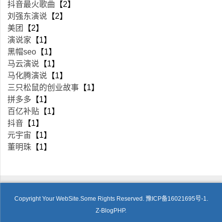
抖音最火歌曲
【2】
刘强东演说
【2】
美团
【2】
演说家
【1】
黑帽seo
【1】
马云演说
【1】
马化腾演说
【1】
三只松鼠的创业故事
【1】
拼多多
【1】
百亿补贴
【1】
抖音
【1】
元宇宙
【1】
董明珠
【1】
Copyright Your WebSite.Some Rights Reserved.
豫ICP备16021695号-1.
Z-BlogPHP
.