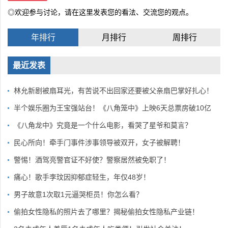
◎欢迎参与讨论，请在这里发表您的看法、交流您的观点。
年排行
月排行
周排行
最近发表
林允新剧被扇耳光，有苦说不出回家还要被父亲扇巴掌好扎心！
半个娱乐圈为王宝强站台！《八角笼中》上映6天总票房破10亿
《八角龙中》究竟是一个什么电影，看哭了星爷和莫言？
民心所向！牵手门事件涉事领导被双开，女子被解聘！
警惕！酒驾亮警官证不好使？警察居然被免职了！
痛心！歌手李玟因抑郁症轻生，年仅48岁！
男子故意1次取1元逼哭柜员！你怎么看？
偷拍女性隐私的照片去了哪里？揭秘偷拍女性隐私产业链！