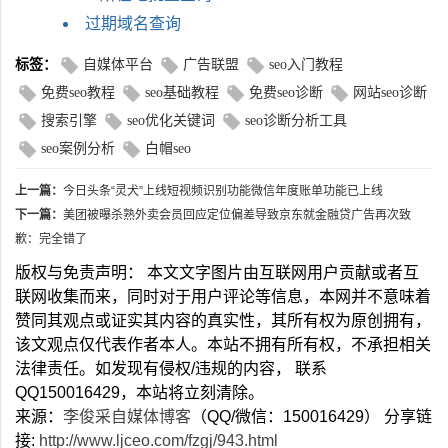
过期域名查询
标签：
自媒体平台
广告联盟
seo入门教程
免费seo教程
seo基础教程
免费seo诊断
网站seo诊断
搜索引擎
seo优化关键词
seo诊断分析工具
seo案例分析
白帽seo
上一篇：
今日头条“灵犬”上线短视频识别功能微信年度账单功能已上线
下一篇：
美团被曝杀熟外卖会员回应定位偏差导致京东就金融贷广告再次致
歉：完全错了
版权与免责声明： 本文文字图片由互联网用户贡献或者互
联网收集而来，同时对于用户评论等信息，本网并不意味着
赞同其观点或证实其内容的真实性，其所有权为原创拥有，
该文观点仅代表作者本人。本站不拥有所有权，不承担相关
法律责任。如发现有侵权/违规的内容， 联系
QQ150016429，本站将立刻清除。
来源：
李俊采自媒体博客
（QQ/微信：150016429） 分享链
接:
http://www.ljceo.com/fzgj/943.html