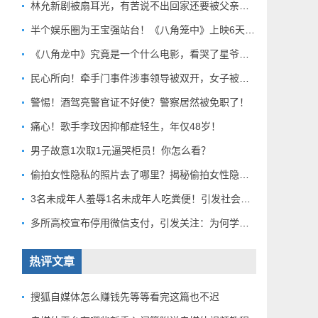
林允新剧被扇耳光，有苦说不出回家还要被父亲扇巴掌好扎心！
半个娱乐圈为王宝强站台！《八角笼中》上映6天总票房破10亿
《八角龙中》究竟是一个什么电影，看哭了星爷和莫言？
民心所向！牵手门事件涉事领导被双开，女子被解聘！
警惕！酒驾亮警官证不好使？警察居然被免职了！
痛心！歌手李玟因抑郁症轻生，年仅48岁！
男子故意1次取1元逼哭柜员！你怎么看？
偷拍女性隐私的照片去了哪里？揭秘偷拍女性隐私产业链！
3名未成年人羞辱1名未成年人吃粪便！引发社会关注！
多所高校宣布停用微信支付，引发关注：为何学校集体行动？
热评文章
搜狐自媒体怎么赚钱先等等看完这篇也不迟