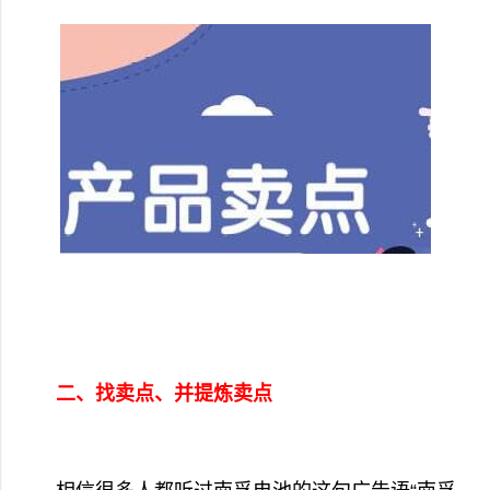
二、找卖点、并提炼卖点