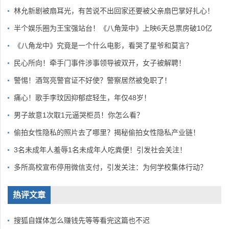
林允新剧被扇耳光，有苦说不出回家还要被父亲扇巴掌好扎心！
半个娱乐圈为王宝强站台！《八角笼中》上映6天总票房破10亿
《八角龙中》究竟是一个什么电影，看哭了星爷和莫言？
民心所向！牵手门事件涉事领导被双开，女子被解聘！
警惕！酒驾亮警官证不好使？警察居然被免职了！
痛心！歌手李玟因抑郁症轻生，年仅48岁！
男子故意1次取1元逼哭柜员！你怎么看？
偷拍女性隐私的照片去了哪里？揭秘偷拍女性隐私产业链！
3名未成年人羞辱1名未成年人吃粪便！引发社会关注！
多所高校宣布停用微信支付，引发关注：为何学校集体行动？
热评文章
搜狐自媒体怎么赚钱先等等看完这篇也不迟