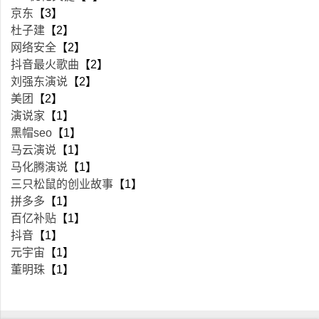
京东
【3】
杜子建
【2】
网络安全
【2】
抖音最火歌曲
【2】
刘强东演说
【2】
美团
【2】
演说家
【1】
黑帽seo
【1】
马云演说
【1】
马化腾演说
【1】
三只松鼠的创业故事
【1】
拼多多
【1】
百亿补贴
【1】
抖音
【1】
元宇宙
【1】
董明珠
【1】