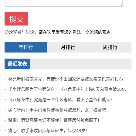
◎欢迎参与讨论，请在这里发表您的看法、交流您的观点。
年排行
月排行
周排行
最近发表
林允新剧被扇耳光，有苦说不出回家还要被父亲扇巴掌好扎心！
半个娱乐圈为王宝强站台！《八角笼中》上映6天总票房破10亿
《八角龙中》究竟是一个什么电影，看哭了星爷和莫言？
民心所向！牵手门事件涉事领导被双开，女子被解聘！
警惕！酒驾亮警官证不好使？警察居然被免职了！
痛心！歌手李玟因抑郁症轻生，年仅48岁！