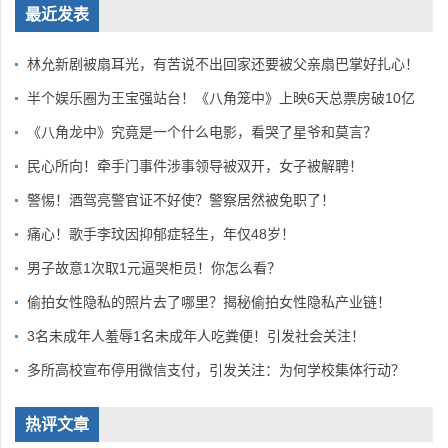
最近发表
林允新剧被扇耳光，有苦说不出回家还要被父亲扇巴掌好扎心！
半个娱乐圈为王宝强站台！《八角笼中》上映6天总票房破10亿
《八角龙中》究竟是一个什么电影，看哭了星爷和莫言？
民心所向！牵手门事件涉事领导被双开，女子被解聘！
警惕！酒驾亮警官证不好使？警察居然被免职了！
痛心！歌手李玟因抑郁症轻生，年仅48岁！
男子故意1次取1元逼哭柜员！你怎么看？
偷拍女性隐私的照片去了哪里？揭秘偷拍女性隐私产业链！
3名未成年人羞辱1名未成年人吃粪便！引发社会关注！
多所高校宣布停用微信支付，引发关注：为何学校集体行动？
热评文章