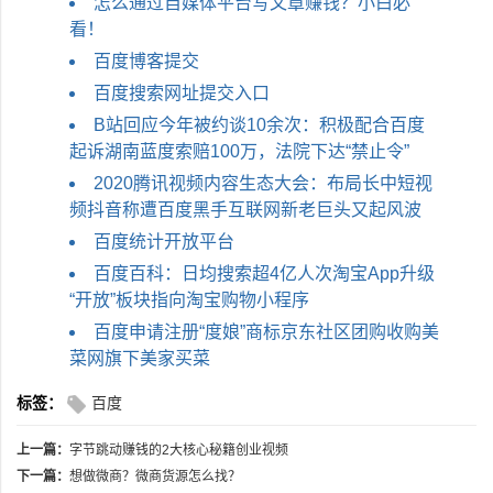
怎么通过自媒体平台写文章赚钱？小白必
看！
百度博客提交
百度搜索网址提交入口
B站回应今​年被约谈10余次：积极配合百度
起诉湖南蓝度索赔100万，法院下达“禁止令”
2020腾讯视频内容生态大会：布局长中短视
频抖音称遭百度黑手互联网新老巨头又起风波
百度统计开放平台
百度百科：日均搜索超4亿人次淘宝App升级
“开放”板块指向淘宝购物小程序
百度申请注册“度娘”商标京东社区团购收购美
菜网旗下美家买菜
标签：
百度
上一篇：
字节跳动赚钱的2大核心秘籍创业视频
下一篇：
想做微商？微商货源怎么找？