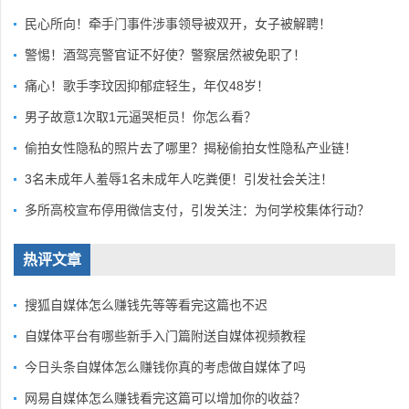
民心所向！牵手门事件涉事领导被双开，女子被解聘！
警惕！酒驾亮警官证不好使？警察居然被免职了！
痛心！歌手李玟因抑郁症轻生，年仅48岁！
男子故意1次取1元逼哭柜员！你怎么看？
偷拍女性隐私的照片去了哪里？揭秘偷拍女性隐私产业链！
3名未成年人羞辱1名未成年人吃粪便！引发社会关注！
多所高校宣布停用微信支付，引发关注：为何学校集体行动？
热评文章
搜狐自媒体怎么赚钱先等等看完这篇也不迟
自媒体平台有哪些新手入门篇附送自媒体视频教程
今日头条自媒体怎么赚钱你真的考虑做自媒体了吗
网易自媒体怎么赚钱看完这篇可以增加你的收益？