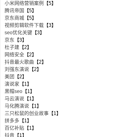
小米网络营销案例
【5】
腾讯帝国
【5】
京东商城
【5】
视频剪辑软件下载
【3】
seo优化关键
【3】
京东
【3】
杜子建
【2】
网络安全
【2】
抖音最火歌曲
【2】
刘强东演说
【2】
美团
【2】
演说家
【1】
黑帽seo
【1】
马云演说
【1】
马化腾演说
【1】
三只松鼠的创业故事
【1】
拼多多
【1】
百亿补贴
【1】
抖音
【1】