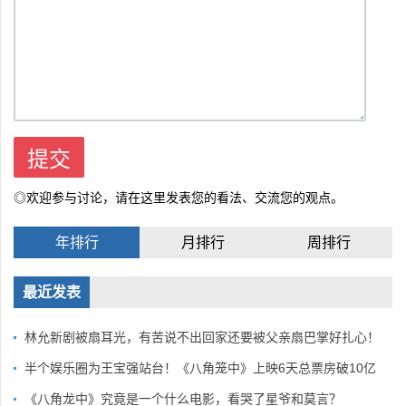
◎欢迎参与讨论，请在这里发表您的看法、交流您的观点。
年排行
月排行
周排行
最近发表
林允新剧被扇耳光，有苦说不出回家还要被父亲扇巴掌好扎心！
半个娱乐圈为王宝强站台！《八角笼中》上映6天总票房破10亿
《八角龙中》究竟是一个什么电影，看哭了星爷和莫言？