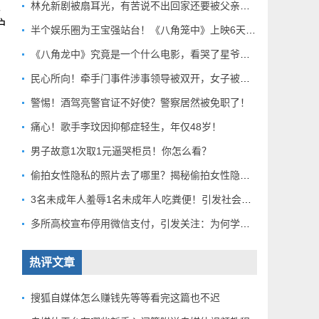
包
林允新剧被扇耳光，有苦说不出回家还要被父亲扇巴掌好扎心！
护
半个娱乐圈为王宝强站台！《八角笼中》上映6天总票房破10亿
《八角龙中》究竟是一个什么电影，看哭了星爷和莫言？
民心所向！牵手门事件涉事领导被双开，女子被解聘！
警惕！酒驾亮警官证不好使？警察居然被免职了！
痛心！歌手李玟因抑郁症轻生，年仅48岁！
男子故意1次取1元逼哭柜员！你怎么看？
偷拍女性隐私的照片去了哪里？揭秘偷拍女性隐私产业链！
3名未成年人羞辱1名未成年人吃粪便！引发社会关注！
多所高校宣布停用微信支付，引发关注：为何学校集体行动？
热评文章
搜狐自媒体怎么赚钱先等等看完这篇也不迟