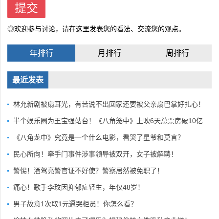
◎欢迎参与讨论，请在这里发表您的看法、交流您的观点。
年排行
月排行
周排行
最近发表
林允新剧被扇耳光，有苦说不出回家还要被父亲扇巴掌好扎心！
半个娱乐圈为王宝强站台！《八角笼中》上映6天总票房破10亿
《八角龙中》究竟是一个什么电影，看哭了星爷和莫言？
民心所向！牵手门事件涉事领导被双开，女子被解聘！
警惕！酒驾亮警官证不好使？警察居然被免职了！
痛心！歌手李玟因抑郁症轻生，年仅48岁！
男子故意1次取1元逼哭柜员！你怎么看？