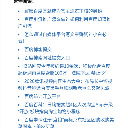
延伸阅读：
解密百度答题成为答主通过审核的奥秘
百度引流推广怎么做？如何利用百度知道推
广引流
怎么通过自媒体平台写文章赚钱？小白必
看！
百度博客提交
百度搜索网址提交入口
B站回应今​年被约谈10余次：积极配合百度
起诉湖南蓝度索赔100万，法院下达“禁止令”
2020腾讯视频内容生态大会：布局长中短视
频抖音称遭百度黑手互联网新老巨头又起风波
百度统计开放平台
百度百科：日均搜索超4亿人次淘宝App升级
“开放”板块指向淘宝购物小程序
百度申请注册“度娘”商标京东社区团购收购美
菜网旗下美家买菜