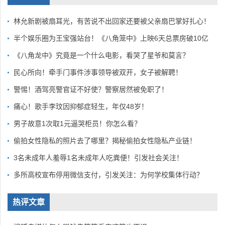
林允新剧被扇耳光，有苦说不出回家还要被父亲扇巴掌好扎心！
半个娱乐圈为王宝强站台！《八角笼中》上映6天总票房破10亿
《八角龙中》究竟是一个什么电影，看哭了星爷和莫言？
民心所向！牵手门事件涉事领导被双开，女子被解聘！
警惕！酒驾亮警官证不好使？警察居然被免职了！
痛心！歌手李玟因抑郁症轻生，年仅48岁！
男子故意1次取1元逼哭柜员！你怎么看？
偷拍女性隐私的照片去了哪里？揭秘偷拍女性隐私产业链！
3名未成年人羞辱1名未成年人吃粪便！引发社会关注！
多所高校宣布停用微信支付，引发关注：为何学校集体行动？
热评文章