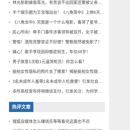
林允新剧被扇耳光，有苦说不出回家还要被父亲扇巴掌好扎心！
半个娱乐圈为王宝强站台！《八角笼中》上映6天总票房破10亿
《八角龙中》究竟是一个什么电影，看哭了星爷和莫言？
民心所向！牵手门事件涉事领导被双开，女子被解聘！
警惕！酒驾亮警官证不好使？警察居然被免职了！
痛心！歌手李玟因抑郁症轻生，年仅48岁！
男子故意1次取1元逼哭柜员！你怎么看？
偷拍女性隐私的照片去了哪里？揭秘偷拍女性隐私产业链！
3名未成年人羞辱1名未成年人吃粪便！引发社会关注！
多所高校宣布停用微信支付，引发关注：为何学校集体行动？
热评文章
搜狐自媒体怎么赚钱先等等看完这篇也不迟