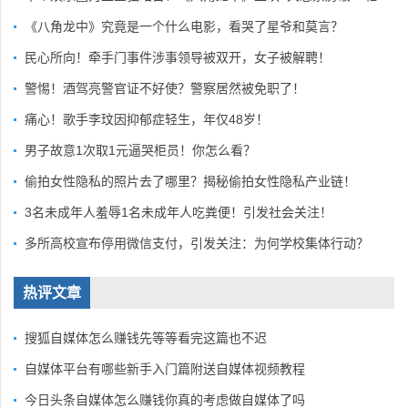
《八角龙中》究竟是一个什么电影，看哭了星爷和莫言？
民心所向！牵手门事件涉事领导被双开，女子被解聘！
警惕！酒驾亮警官证不好使？警察居然被免职了！
痛心！歌手李玟因抑郁症轻生，年仅48岁！
男子故意1次取1元逼哭柜员！你怎么看？
偷拍女性隐私的照片去了哪里？揭秘偷拍女性隐私产业链！
3名未成年人羞辱1名未成年人吃粪便！引发社会关注！
多所高校宣布停用微信支付，引发关注：为何学校集体行动？
热评文章
搜狐自媒体怎么赚钱先等等看完这篇也不迟
自媒体平台有哪些新手入门篇附送自媒体视频教程
今日头条自媒体怎么赚钱你真的考虑做自媒体了吗