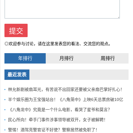
◎欢迎参与讨论，请在这里发表您的看法、交流您的观点。
年排行
月排行
周排行
最近发表
林允新剧被扇耳光，有苦说不出回家还要被父亲扇巴掌好扎心！
半个娱乐圈为王宝强站台！《八角笼中》上映6天总票房破10亿
《八角龙中》究竟是一个什么电影，看哭了星爷和莫言？
民心所向！牵手门事件涉事领导被双开，女子被解聘！
警惕！酒驾亮警官证不好使？警察居然被免职了！