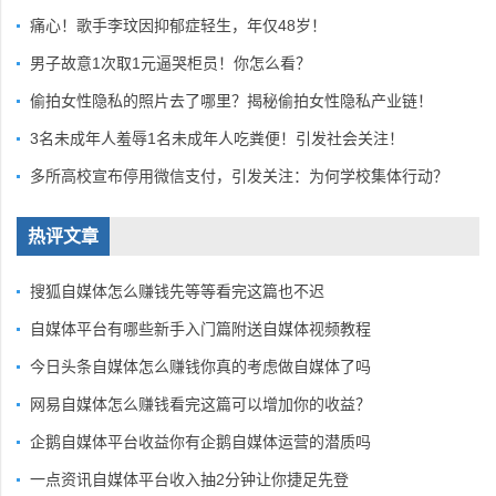
痛心！歌手李玟因抑郁症轻生，年仅48岁！
男子故意1次取1元逼哭柜员！你怎么看？
偷拍女性隐私的照片去了哪里？揭秘偷拍女性隐私产业链！
3名未成年人羞辱1名未成年人吃粪便！引发社会关注！
多所高校宣布停用微信支付，引发关注：为何学校集体行动？
热评文章
搜狐自媒体怎么赚钱先等等看完这篇也不迟
自媒体平台有哪些新手入门篇附送自媒体视频教程
今日头条自媒体怎么赚钱你真的考虑做自媒体了吗
网易自媒体怎么赚钱看完这篇可以增加你的收益？
企鹅自媒体平台收益你有企鹅自媒体运营的潜质吗
一点资讯自媒体平台收入抽2分钟让你捷足先登