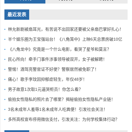
最近发表
林允新剧被扇耳光，有苦说不出回家还要被父亲扇巴掌好扎心！
半个娱乐圈为王宝强站台！《八角笼中》上映6天总票房破10亿
《八角龙中》究竟是一个什么电影，看哭了星爷和莫言？
民心所向！牵手门事件涉事领导被双开，女子被解聘！
警惕！酒驾亮警官证不好使？警察居然被免职了！
痛心！歌手李玟因抑郁症轻生，年仅48岁！
男子故意1次取1元逼哭柜员！你怎么看？
偷拍女性隐私的照片去了哪里？揭秘偷拍女性隐私产业链！
3名未成年人羞辱1名未成年人吃粪便！引发社会关注！
多所高校宣布停用微信支付，引发关注：为何学校集体行动？