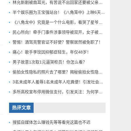
林允新剧被扇耳光，有苦说不出回家还要被父亲扇巴掌好扎心！
半个娱乐圈为王宝强站台！《八角笼中》上映6天总票房破10亿
《八角龙中》究竟是一个什么电影，看哭了星爷和莫言？
民心所向！牵手门事件涉事领导被双开，女子被解聘！
警惕！酒驾亮警官证不好使？警察居然被免职了！
痛心！歌手李玟因抑郁症轻生，年仅48岁！
男子故意1次取1元逼哭柜员！你怎么看？
偷拍女性隐私的照片去了哪里？揭秘偷拍女性隐私产业链！
3名未成年人羞辱1名未成年人吃粪便！引发社会关注！
多所高校宣布停用微信支付，引发关注：为何学校集体行动？
热评文章
搜狐自媒体怎么赚钱先等等看完这篇也不迟