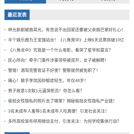
最近发表
林允新剧被扇耳光，有苦说不出回家还要被父亲扇巴掌好扎心！
半个娱乐圈为王宝强站台！《八角笼中》上映6天总票房破10亿
《八角龙中》究竟是一个什么电影，看哭了星爷和莫言？
民心所向！牵手门事件涉事领导被双开，女子被解聘！
警惕！酒驾亮警官证不好使？警察居然被免职了！
痛心！歌手李玟因抑郁症轻生，年仅48岁！
男子故意1次取1元逼哭柜员！你怎么看？
偷拍女性隐私的照片去了哪里？揭秘偷拍女性隐私产业链！
3名未成年人羞辱1名未成年人吃粪便！引发社会关注！
多所高校宣布停用微信支付，引发关注：为何学校集体行动？