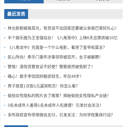
最近发表
林允新剧被扇耳光，有苦说不出回家还要被父亲扇巴掌好扎心！
半个娱乐圈为王宝强站台！《八角笼中》上映6天总票房破10亿
《八角龙中》究竟是一个什么电影，看哭了星爷和莫言？
民心所向！牵手门事件涉事领导被双开，女子被解聘！
警惕！酒驾亮警官证不好使？警察居然被免职了！
痛心！歌手李玟因抑郁症轻生，年仅48岁！
男子故意1次取1元逼哭柜员！你怎么看？
偷拍女性隐私的照片去了哪里？揭秘偷拍女性隐私产业链！
3名未成年人羞辱1名未成年人吃粪便！引发社会关注！
多所高校宣布停用微信支付，引发关注：为何学校集体行动？