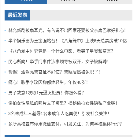
最近发表
林允新剧被扇耳光，有苦说不出回家还要被父亲扇巴掌好扎心！
半个娱乐圈为王宝强站台！《八角笼中》上映6天总票房破10亿
《八角龙中》究竟是一个什么电影，看哭了星爷和莫言？
民心所向！牵手门事件涉事领导被双开，女子被解聘！
警惕！酒驾亮警官证不好使？警察居然被免职了！
痛心！歌手李玟因抑郁症轻生，年仅48岁！
男子故意1次取1元逼哭柜员！你怎么看？
偷拍女性隐私的照片去了哪里？揭秘偷拍女性隐私产业链！
3名未成年人羞辱1名未成年人吃粪便！引发社会关注！
多所高校宣布停用微信支付，引发关注：为何学校集体行动？