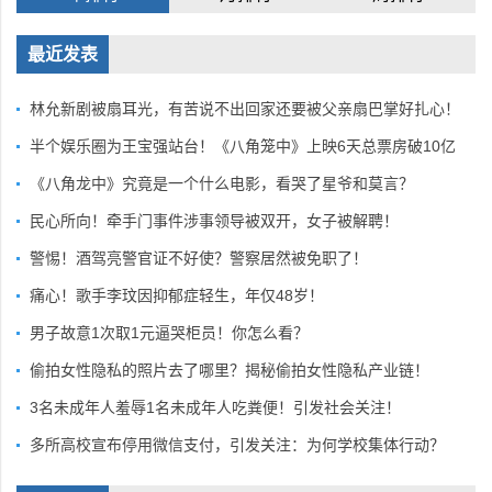
最近发表
林允新剧被扇耳光，有苦说不出回家还要被父亲扇巴掌好扎心！
半个娱乐圈为王宝强站台！《八角笼中》上映6天总票房破10亿
《八角龙中》究竟是一个什么电影，看哭了星爷和莫言？
民心所向！牵手门事件涉事领导被双开，女子被解聘！
警惕！酒驾亮警官证不好使？警察居然被免职了！
痛心！歌手李玟因抑郁症轻生，年仅48岁！
男子故意1次取1元逼哭柜员！你怎么看？
偷拍女性隐私的照片去了哪里？揭秘偷拍女性隐私产业链！
3名未成年人羞辱1名未成年人吃粪便！引发社会关注！
多所高校宣布停用微信支付，引发关注：为何学校集体行动？