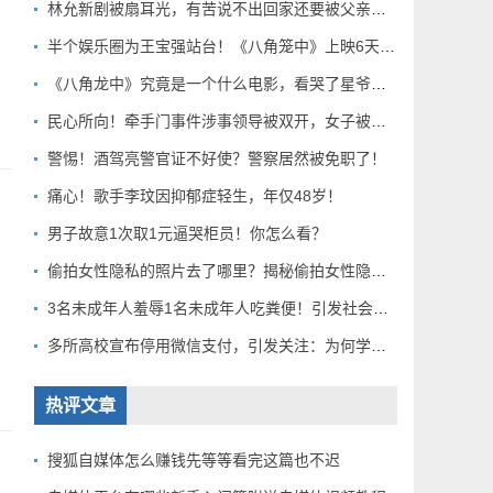
林允新剧被扇耳光，有苦说不出回家还要被父亲扇巴掌好扎心！
半个娱乐圈为王宝强站台！《八角笼中》上映6天总票房破10亿
《八角龙中》究竟是一个什么电影，看哭了星爷和莫言？
民心所向！牵手门事件涉事领导被双开，女子被解聘！
警惕！酒驾亮警官证不好使？警察居然被免职了！
痛心！歌手李玟因抑郁症轻生，年仅48岁！
男子故意1次取1元逼哭柜员！你怎么看？
偷拍女性隐私的照片去了哪里？揭秘偷拍女性隐私产业链！
3名未成年人羞辱1名未成年人吃粪便！引发社会关注！
多所高校宣布停用微信支付，引发关注：为何学校集体行动？
热评文章
搜狐自媒体怎么赚钱先等等看完这篇也不迟