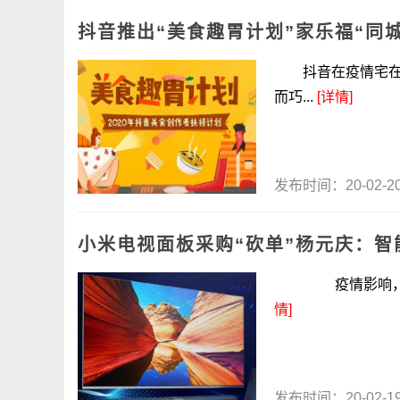
抖音推出“美食趣胃计划”家乐福“同
抖音在疫情宅在家
而巧...
[详情]
发布时间：20-02-
小米电视面板采购“砍单”杨元庆：智
疫情影响，小米电
情]
发布时间：20-02-