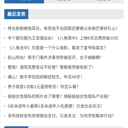
最近发表
林允新剧被扇耳光，有苦说不出回家还要被父亲扇巴掌好扎心！
半个娱乐圈为王宝强站台！《八角笼中》上映6天总票房破10亿
《八角龙中》究竟是一个什么电影，看哭了星爷和莫言？
民心所向！牵手门事件涉事领导被双开，女子被解聘！
警惕！酒驾亮警官证不好使？警察居然被免职了！
痛心！歌手李玟因抑郁症轻生，年仅48岁！
男子故意1次取1元逼哭柜员！你怎么看？
偷拍女性隐私的照片去了哪里？揭秘偷拍女性隐私产业链！
3名未成年人羞辱1名未成年人吃粪便！引发社会关注！
多所高校宣布停用微信支付，引发关注：为何学校集体行动？