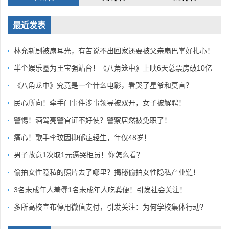
最近发表
林允新剧被扇耳光，有苦说不出回家还要被父亲扇巴掌好扎心！
半个娱乐圈为王宝强站台！《八角笼中》上映6天总票房破10亿
《八角龙中》究竟是一个什么电影，看哭了星爷和莫言？
民心所向！牵手门事件涉事领导被双开，女子被解聘！
警惕！酒驾亮警官证不好使？警察居然被免职了！
痛心！歌手李玟因抑郁症轻生，年仅48岁！
男子故意1次取1元逼哭柜员！你怎么看？
偷拍女性隐私的照片去了哪里？揭秘偷拍女性隐私产业链！
3名未成年人羞辱1名未成年人吃粪便！引发社会关注！
多所高校宣布停用微信支付，引发关注：为何学校集体行动？