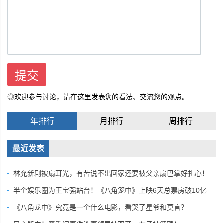
◎欢迎参与讨论，请在这里发表您的看法、交流您的观点。
年排行
月排行
周排行
最近发表
林允新剧被扇耳光，有苦说不出回家还要被父亲扇巴掌好扎心！
半个娱乐圈为王宝强站台！《八角笼中》上映6天总票房破10亿
《八角龙中》究竟是一个什么电影，看哭了星爷和莫言？