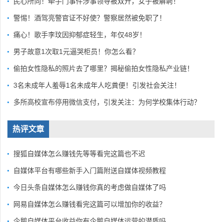
民心所向！牵手门事件涉事领导被双开，女子被解聘！
警惕！酒驾亮警官证不好使？警察居然被免职了！
痛心！歌手李玟因抑郁症轻生，年仅48岁！
男子故意1次取1元逼哭柜员！你怎么看？
偷拍女性隐私的照片去了哪里？揭秘偷拍女性隐私产业链！
3名未成年人羞辱1名未成年人吃粪便！引发社会关注！
多所高校宣布停用微信支付，引发关注：为何学校集体行动？
热评文章
搜狐自媒体怎么赚钱先等等看完这篇也不迟
自媒体平台有哪些新手入门篇附送自媒体视频教程
今日头条自媒体怎么赚钱你真的考虑做自媒体了吗
网易自媒体怎么赚钱看完这篇可以增加你的收益？
企鹅自媒体平台收益你有企鹅自媒体运营的潜质吗