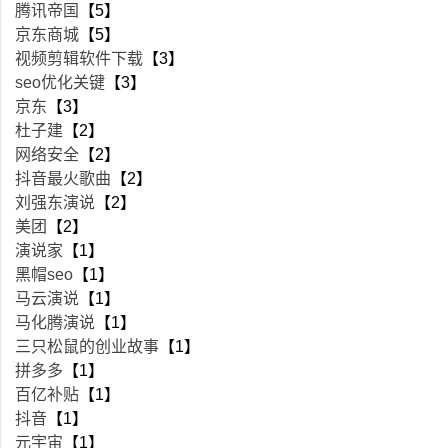
腾讯帝国
【5】
京东商城
【5】
视频剪辑软件下载
【3】
seo优化关键
【3】
京东
【3】
杜子建
【2】
网络安全
【2】
抖音最火歌曲
【2】
刘强东演说
【2】
美团
【2】
演说家
【1】
黑帽seo
【1】
马云演说
【1】
马化腾演说
【1】
三只松鼠的创业故事
【1】
拼多多
【1】
百亿补贴
【1】
抖音
【1】
元宇宙
【1】