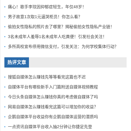
痛心！歌手李玟因抑郁症轻生，年仅48岁！
男子故意1次取1元逼哭柜员！你怎么看？
偷拍女性隐私的照片去了哪里？揭秘偷拍女性隐私产业链！
3名未成年人羞辱1名未成年人吃粪便！引发社会关注！
多所高校宣布停用微信支付，引发关注：为何学校集体行动？
热评文章
搜狐自媒体怎么赚钱先等等看完这篇也不迟
自媒体平台有哪些新手入门篇附送自媒体视频教程
今日头条自媒体怎么赚钱你真的考虑做自媒体了吗
网易自媒体怎么赚钱看完这篇可以增加你的收益？
企鹅自媒体平台收益你有企鹅自媒体运营的潜质吗
一点资讯自媒体平台收入抽2分钟让你捷足先登