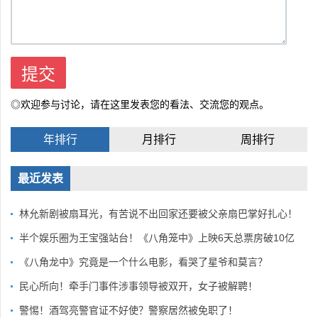
◎欢迎参与讨论，请在这里发表您的看法、交流您的观点。
年排行
月排行
周排行
最近发表
林允新剧被扇耳光，有苦说不出回家还要被父亲扇巴掌好扎心！
半个娱乐圈为王宝强站台！《八角笼中》上映6天总票房破10亿
《八角龙中》究竟是一个什么电影，看哭了星爷和莫言？
民心所向！牵手门事件涉事领导被双开，女子被解聘！
警惕！酒驾亮警官证不好使？警察居然被免职了！