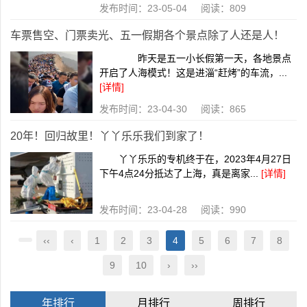
发布时间：23-05-04 阅读：809
车票售空、门票卖光、五一假期各个景点除了人还是人！
昨天是五一小长假第一天，各地景点
开启了人海模式！这是进淄“赶烤”的车流，...
[详情]
发布时间：23-04-30 阅读：865
20年！回归故里！丫丫乐乐我们到家了！
丫丫乐乐的专机终于在，2023年4月27日
下午4点24分抵达了上海，真是离家...
[详情]
发布时间：23-04-28 阅读：990
‹‹
‹
1
2
3
4
5
6
7
8
9
10
›
››
年排行
月排行
周排行