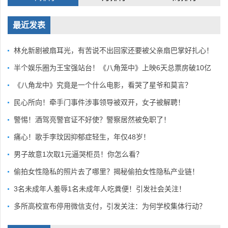
最近发表
林允新剧被扇耳光，有苦说不出回家还要被父亲扇巴掌好扎心！
半个娱乐圈为王宝强站台！《八角笼中》上映6天总票房破10亿
《八角龙中》究竟是一个什么电影，看哭了星爷和莫言？
民心所向！牵手门事件涉事领导被双开，女子被解聘！
警惕！酒驾亮警官证不好使？警察居然被免职了！
痛心！歌手李玟因抑郁症轻生，年仅48岁！
男子故意1次取1元逼哭柜员！你怎么看？
偷拍女性隐私的照片去了哪里？揭秘偷拍女性隐私产业链！
3名未成年人羞辱1名未成年人吃粪便！引发社会关注！
多所高校宣布停用微信支付，引发关注：为何学校集体行动？