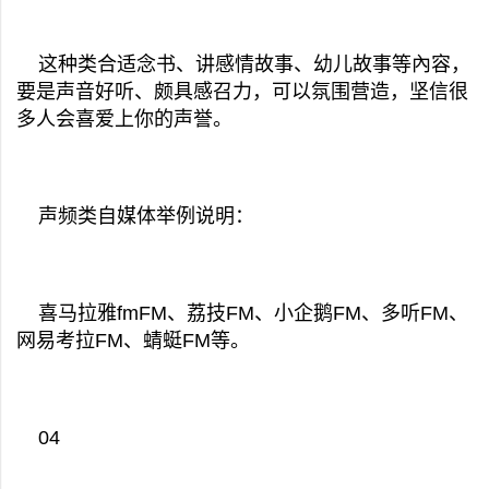
这种类合适念书、讲感情故事、幼儿故事等內容，
要是声音好听、颇具感召力，可以氛围营造，坚信很
多人会喜爱上你的声誉。
声频类自媒体举例说明：
喜马拉雅fmFM、荔技FM、小企鹅FM、多听FM、
网易考拉FM、蜻蜓FM等。
04