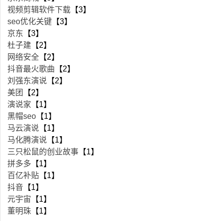
视频剪辑软件下载
【3】
seo优化关键
【3】
京东
【3】
杜子建
【2】
网络安全
【2】
抖音最火歌曲
【2】
刘强东演说
【2】
美团
【2】
演说家
【1】
黑帽seo
【1】
马云演说
【1】
马化腾演说
【1】
三只松鼠的创业故事
【1】
拼多多
【1】
百亿补贴
【1】
抖音
【1】
元宇宙
【1】
董明珠
【1】