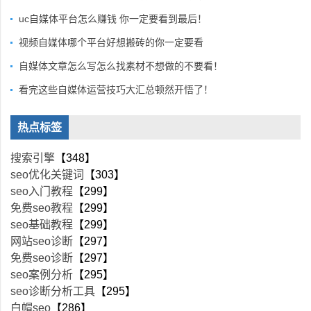
uc自媒体平台怎么赚钱 你一定要看到最后！
视频自媒体哪个平台好想搬砖的你一定要看
自媒体文章怎么写怎么找素材不想做的不要看！
看完这些自媒体运营技巧大汇总顿然开悟了！
热点标签
搜索引擎
【348】
seo优化关键词
【303】
seo入门教程
【299】
免费seo教程
【299】
seo基础教程
【299】
网站seo诊断
【297】
免费seo诊断
【297】
seo案例分析
【295】
seo诊断分析工具
【295】
白帽seo
【286】