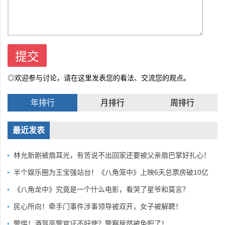
◎欢迎参与讨论，请在这里发表您的看法、交流您的观点。
年排行
月排行
周排行
最近发表
林允新剧被扇耳光，有苦说不出回家还要被父亲扇巴掌好扎心！
半个娱乐圈为王宝强站台！《八角笼中》上映6天总票房破10亿
《八角龙中》究竟是一个什么电影，看哭了星爷和莫言？
民心所向！牵手门事件涉事领导被双开，女子被解聘！
警惕！酒驾亮警官证不好使？警察居然被免职了！