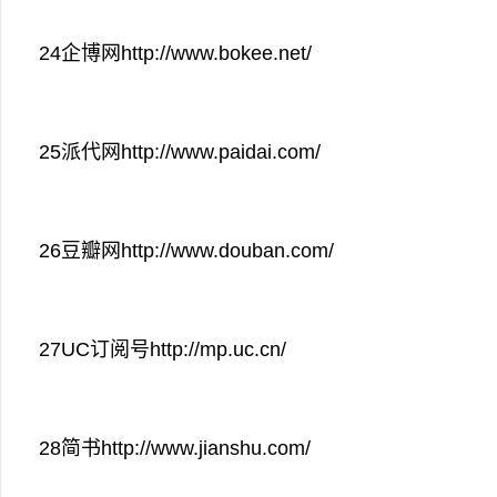
24企博网http://www.bokee.net/
25派代网http://www.paidai.com/
26豆瓣网http://www.douban.com/
27UC订阅号http://mp.uc.cn/
28简书http://www.jianshu.com/