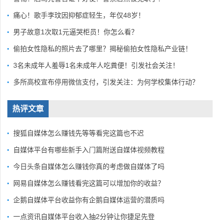
痛心！歌手李玟因抑郁症轻生，年仅48岁！
男子故意1次取1元逼哭柜员！你怎么看？
偷拍女性隐私的照片去了哪里？揭秘偷拍女性隐私产业链！
3名未成年人羞辱1名未成年人吃粪便！引发社会关注！
多所高校宣布停用微信支付，引发关注：为何学校集体行动？
热评文章
搜狐自媒体怎么赚钱先等等看完这篇也不迟
自媒体平台有哪些新手入门篇附送自媒体视频教程
今日头条自媒体怎么赚钱你真的考虑做自媒体了吗
网易自媒体怎么赚钱看完这篇可以增加你的收益？
企鹅自媒体平台收益你有企鹅自媒体运营的潜质吗
一点资讯自媒体平台收入抽2分钟让你捷足先登