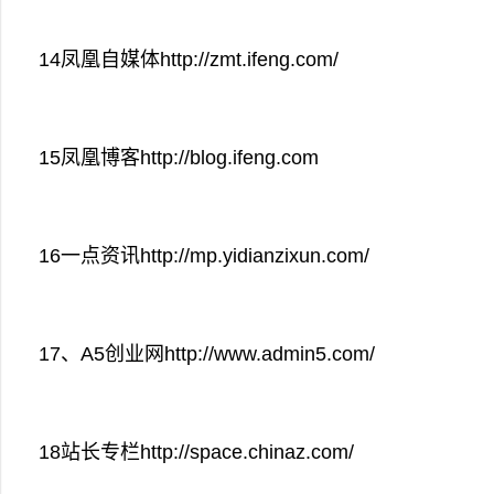
14凤凰自媒体http://zmt.ifeng.com/
15凤凰博客http://blog.ifeng.com
16一点资讯http://mp.yidianzixun.com/
17、A5创业网http://www.admin5.com/
18站长专栏http://space.chinaz.com/