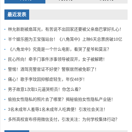
最近发表
林允新剧被扇耳光，有苦说不出回家还要被父亲扇巴掌好扎心！
半个娱乐圈为王宝强站台！《八角笼中》上映6天总票房破10亿
《八角龙中》究竟是一个什么电影，看哭了星爷和莫言？
民心所向！牵手门事件涉事领导被双开，女子被解聘！
警惕！酒驾亮警官证不好使？警察居然被免职了！
痛心！歌手李玟因抑郁症轻生，年仅48岁！
男子故意1次取1元逼哭柜员！你怎么看？
偷拍女性隐私的照片去了哪里？揭秘偷拍女性隐私产业链！
3名未成年人羞辱1名未成年人吃粪便！引发社会关注！
多所高校宣布停用微信支付，引发关注：为何学校集体行动？