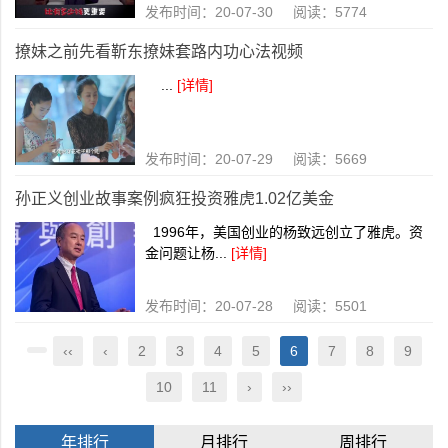
发布时间：20-07-30 阅读：5774
撩妹之前先看靳东撩妹套路内功心法视频
...
[详情]
发布时间：20-07-29 阅读：5669
孙正义创业故事案例疯狂投资雅虎1.02亿美金
1996年，美国创业的杨致远创立了雅虎。资
金问题让杨...
[详情]
发布时间：20-07-28 阅读：5501
‹‹
‹
2
3
4
5
6
7
8
9
10
11
›
››
年排行
月排行
周排行