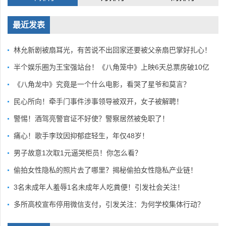
最近发表
林允新剧被扇耳光，有苦说不出回家还要被父亲扇巴掌好扎心！
半个娱乐圈为王宝强站台！《八角笼中》上映6天总票房破10亿
《八角龙中》究竟是一个什么电影，看哭了星爷和莫言？
民心所向！牵手门事件涉事领导被双开，女子被解聘！
警惕！酒驾亮警官证不好使？警察居然被免职了！
痛心！歌手李玟因抑郁症轻生，年仅48岁！
男子故意1次取1元逼哭柜员！你怎么看？
偷拍女性隐私的照片去了哪里？揭秘偷拍女性隐私产业链！
3名未成年人羞辱1名未成年人吃粪便！引发社会关注！
多所高校宣布停用微信支付，引发关注：为何学校集体行动？