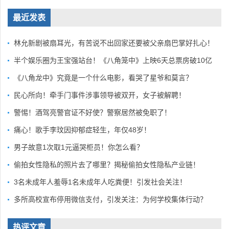
最近发表
林允新剧被扇耳光，有苦说不出回家还要被父亲扇巴掌好扎心！
半个娱乐圈为王宝强站台！《八角笼中》上映6天总票房破10亿
《八角龙中》究竟是一个什么电影，看哭了星爷和莫言？
民心所向！牵手门事件涉事领导被双开，女子被解聘！
警惕！酒驾亮警官证不好使？警察居然被免职了！
痛心！歌手李玟因抑郁症轻生，年仅48岁！
男子故意1次取1元逼哭柜员！你怎么看？
偷拍女性隐私的照片去了哪里？揭秘偷拍女性隐私产业链！
3名未成年人羞辱1名未成年人吃粪便！引发社会关注！
多所高校宣布停用微信支付，引发关注：为何学校集体行动？
热评文章