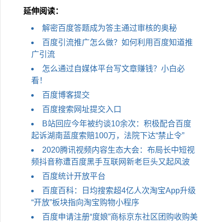
延伸阅读：
解密百度答题成为答主通过审核的奥秘
百度引流推广怎么做？如何利用百度知道推
广引流
怎么通过自媒体平台写文章赚钱？小白必
看！
百度博客提交
百度搜索网址提交入口
B站回应今​年被约谈10余次：积极配合百度
起诉湖南蓝度索赔100万，法院下达“禁止令”
2020腾讯视频内容生态大会：布局长中短视
频抖音称遭百度黑手互联网新老巨头又起风波
百度统计开放平台
百度百科：日均搜索超4亿人次淘宝App升级
“开放”板块指向淘宝购物小程序
百度申请注册“度娘”商标京东社区团购收购美