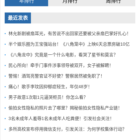
年排行
月排行
周排行
最近发表
林允新剧被扇耳光，有苦说不出回家还要被父亲扇巴掌好扎心！
半个娱乐圈为王宝强站台！《八角笼中》上映6天总票房破10亿
《八角龙中》究竟是一个什么电影，看哭了星爷和莫言？
民心所向！牵手门事件涉事领导被双开，女子被解聘！
警惕！酒驾亮警官证不好使？警察居然被免职了！
痛心！歌手李玟因抑郁症轻生，年仅48岁！
男子故意1次取1元逼哭柜员！你怎么看？
偷拍女性隐私的照片去了哪里？揭秘偷拍女性隐私产业链！
3名未成年人羞辱1名未成年人吃粪便！引发社会关注！
多所高校宣布停用微信支付，引发关注：为何学校集体行动？