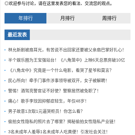
◎欢迎参与讨论，请在这里发表您的看法、交流您的观点。
年排行
月排行
周排行
最近发表
林允新剧被扇耳光，有苦说不出回家还要被父亲扇巴掌好扎心！
半个娱乐圈为王宝强站台！《八角笼中》上映6天总票房破10亿
《八角龙中》究竟是一个什么电影，看哭了星爷和莫言？
民心所向！牵手门事件涉事领导被双开，女子被解聘！
警惕！酒驾亮警官证不好使？警察居然被免职了！
痛心！歌手李玟因抑郁症轻生，年仅48岁！
男子故意1次取1元逼哭柜员！你怎么看？
偷拍女性隐私的照片去了哪里？揭秘偷拍女性隐私产业链！
3名未成年人羞辱1名未成年人吃粪便！引发社会关注！