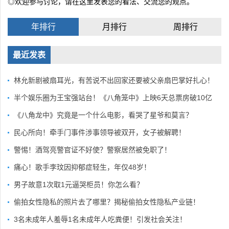
◎欢迎参与讨论，请在这里发表您的看法、交流您的观点。
年排行
月排行
周排行
最近发表
林允新剧被扇耳光，有苦说不出回家还要被父亲扇巴掌好扎心！
半个娱乐圈为王宝强站台！《八角笼中》上映6天总票房破10亿
《八角龙中》究竟是一个什么电影，看哭了星爷和莫言？
民心所向！牵手门事件涉事领导被双开，女子被解聘！
警惕！酒驾亮警官证不好使？警察居然被免职了！
痛心！歌手李玟因抑郁症轻生，年仅48岁！
男子故意1次取1元逼哭柜员！你怎么看？
偷拍女性隐私的照片去了哪里？揭秘偷拍女性隐私产业链！
3名未成年人羞辱1名未成年人吃粪便！引发社会关注！