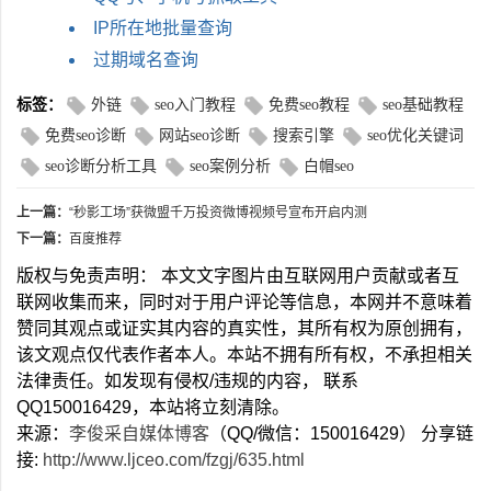
IP所在地批量查询
过期域名查询
标签：
外链
seo入门教程
免费seo教程
seo基础教程
免费seo诊断
网站seo诊断
搜索引擎
seo优化关键词
seo诊断分析工具
seo案例分析
白帽seo
上一篇：
“秒影工场”获微盟千万投资微博视频号宣布开启内测
下一篇：
百度推荐
版权与免责声明： 本文文字图片由互联网用户贡献或者互
联网收集而来，同时对于用户评论等信息，本网并不意味着
赞同其观点或证实其内容的真实性，其所有权为原创拥有，
该文观点仅代表作者本人。本站不拥有所有权，不承担相关
法律责任。如发现有侵权/违规的内容， 联系
QQ150016429，本站将立刻清除。
来源：
李俊采自媒体博客
（QQ/微信：150016429） 分享链
接:
http://www.ljceo.com/fzgj/635.html