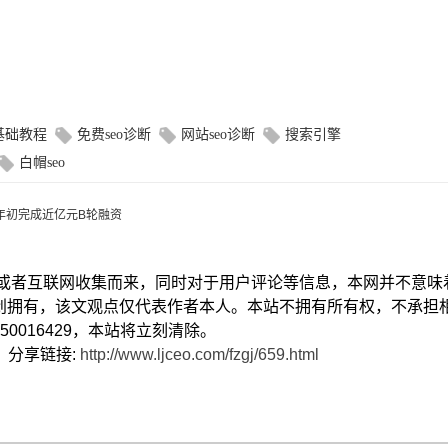
o基础教程
免费seo诊断
网站seo诊断
搜索引擎
白帽seo
0年初完成近亿元B轮融资
献或者互联网收集而来，同时对于用户评论等信息，本网并不意味
创拥有，该文观点仅代表作者本人。本站不拥有所有权，不承担
0016429，本站将立刻清除。
） 分享链接:
http://www.ljceo.com/fzgj/659.html