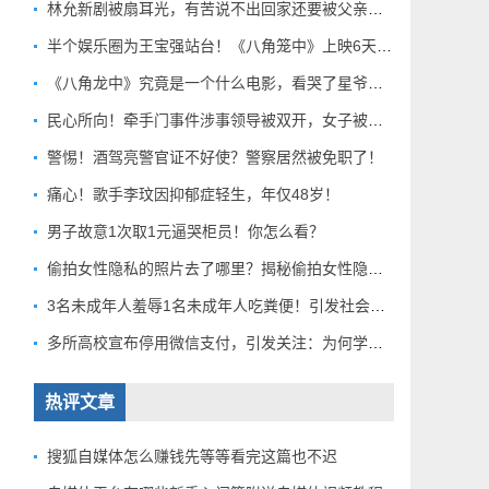
林允新剧被扇耳光，有苦说不出回家还要被父亲扇巴掌好扎心！
半个娱乐圈为王宝强站台！《八角笼中》上映6天总票房破10亿
《八角龙中》究竟是一个什么电影，看哭了星爷和莫言？
民心所向！牵手门事件涉事领导被双开，女子被解聘！
警惕！酒驾亮警官证不好使？警察居然被免职了！
痛心！歌手李玟因抑郁症轻生，年仅48岁！
男子故意1次取1元逼哭柜员！你怎么看？
偷拍女性隐私的照片去了哪里？揭秘偷拍女性隐私产业链！
3名未成年人羞辱1名未成年人吃粪便！引发社会关注！
多所高校宣布停用微信支付，引发关注：为何学校集体行动？
热评文章
搜狐自媒体怎么赚钱先等等看完这篇也不迟