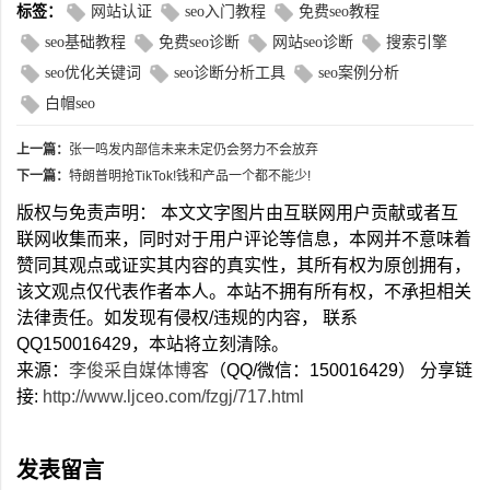
标签：
网站认证
seo入门教程
免费seo教程
seo基础教程
免费seo诊断
网站seo诊断
搜索引擎
seo优化关键词
seo诊断分析工具
seo案例分析
白帽seo
上一篇：
张一鸣发内部信未来未定仍会努力不会放弃
下一篇：
特朗普明抢TikTok!钱和产品一个都不能少!
版权与免责声明： 本文文字图片由互联网用户贡献或者互
联网收集而来，同时对于用户评论等信息，本网并不意味着
赞同其观点或证实其内容的真实性，其所有权为原创拥有，
该文观点仅代表作者本人。本站不拥有所有权，不承担相关
法律责任。如发现有侵权/违规的内容， 联系
QQ150016429，本站将立刻清除。
来源：
李俊采自媒体博客
（QQ/微信：150016429） 分享链
接:
http://www.ljceo.com/fzgj/717.html
发表留言