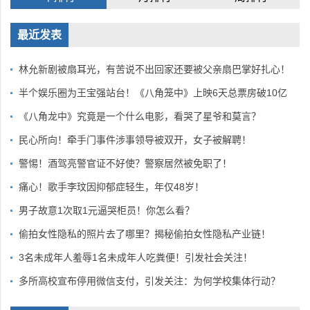
最近发表
林允新剧被扇耳光，有苦说不出回家还要被父亲扇巴掌好扎心！
半个娱乐圈为王宝强站台！《八角笼中》上映6天总票房破10亿
《八角龙中》究竟是一个什么电影，看哭了星爷和莫言？
民心所向！牵手门事件涉事领导被双开，女子被解聘！
警惕！酒驾亮警官证不好使？警察居然被免职了！
痛心！歌手李玟因抑郁症轻生，年仅48岁！
男子故意1次取1元逼哭柜员！你怎么看？
偷拍女性隐私的照片去了哪里？揭秘偷拍女性隐私产业链！
3名未成年人羞辱1名未成年人吃粪便！引发社会关注！
多所高校宣布停用微信支付，引发关注：为何学校集体行动？