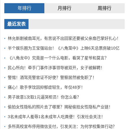
年排行
月排行
周排行
最近发表
林允新剧被扇耳光，有苦说不出回家还要被父亲扇巴掌好扎心！
半个娱乐圈为王宝强站台！《八角笼中》上映6天总票房破10亿
《八角龙中》究竟是一个什么电影，看哭了星爷和莫言？
民心所向！牵手门事件涉事领导被双开，女子被解聘！
警惕！酒驾亮警官证不好使？警察居然被免职了！
痛心！歌手李玟因抑郁症轻生，年仅48岁！
男子故意1次取1元逼哭柜员！你怎么看？
偷拍女性隐私的照片去了哪里？揭秘偷拍女性隐私产业链！
3名未成年人羞辱1名未成年人吃粪便！引发社会关注！
多所高校宣布停用微信支付，引发关注：为何学校集体行动？