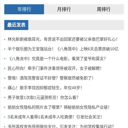
年排行
月排行
周排行
最近发表
林允新剧被扇耳光，有苦说不出回家还要被父亲扇巴掌好扎心！
半个娱乐圈为王宝强站台！《八角笼中》上映6天总票房破10亿
《八角龙中》究竟是一个什么电影，看哭了星爷和莫言？
民心所向！牵手门事件涉事领导被双开，女子被解聘！
警惕！酒驾亮警官证不好使？警察居然被免职了！
痛心！歌手李玟因抑郁症轻生，年仅48岁！
男子故意1次取1元逼哭柜员！你怎么看？
偷拍女性隐私的照片去了哪里？揭秘偷拍女性隐私产业链！
3名未成年人羞辱1名未成年人吃粪便！引发社会关注！
多所高校宣布停用微信支付，引发关注：为何学校集体行动？