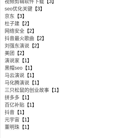
视频剪辑软件下载
【3】
seo优化关键
【3】
京东
【3】
杜子建
【2】
网络安全
【2】
抖音最火歌曲
【2】
刘强东演说
【2】
美团
【2】
演说家
【1】
黑帽seo
【1】
马云演说
【1】
马化腾演说
【1】
三只松鼠的创业故事
【1】
拼多多
【1】
百亿补贴
【1】
抖音
【1】
元宇宙
【1】
董明珠
【1】