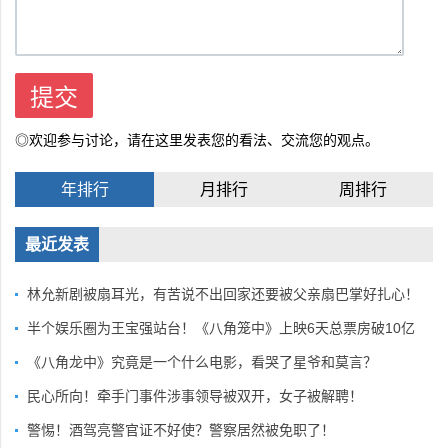
◎欢迎参与讨论，请在这里发表您的看法、交流您的观点。
年排行
月排行
周排行
最近发表
林允新剧被扇耳光，有苦说不出回家还要被父亲扇巴掌好扎心！
半个娱乐圈为王宝强站台！《八角笼中》上映6天总票房破10亿
《八角龙中》究竟是一个什么电影，看哭了星爷和莫言？
民心所向！牵手门事件涉事领导被双开，女子被解聘！
警惕！酒驾亮警官证不好使？警察居然被免职了！