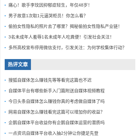
痛心！歌手李玟因抑郁症轻生，年仅48岁！
男子故意1次取1元逼哭柜员！你怎么看？
偷拍女性隐私的照片去了哪里？揭秘偷拍女性隐私产业链！
3名未成年人羞辱1名未成年人吃粪便！引发社会关注！
多所高校宣布停用微信支付，引发关注：为何学校集体行动？
热评文章
搜狐自媒体怎么赚钱先等等看完这篇也不迟
自媒体平台有哪些新手入门篇附送自媒体视频教程
今日头条自媒体怎么赚钱你真的考虑做自媒体了吗
网易自媒体怎么赚钱看完这篇可以增加你的收益？
企鹅自媒体平台收益你有企鹅自媒体运营的潜质吗
一点资讯自媒体平台收入抽2分钟让你捷足先登