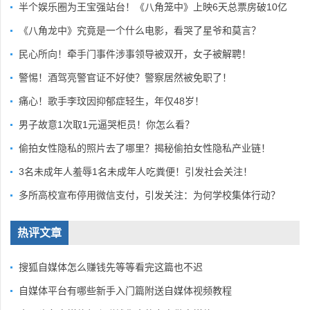
半个娱乐圈为王宝强站台！《八角笼中》上映6天总票房破10亿
《八角龙中》究竟是一个什么电影，看哭了星爷和莫言？
民心所向！牵手门事件涉事领导被双开，女子被解聘！
警惕！酒驾亮警官证不好使？警察居然被免职了！
痛心！歌手李玟因抑郁症轻生，年仅48岁！
男子故意1次取1元逼哭柜员！你怎么看？
偷拍女性隐私的照片去了哪里？揭秘偷拍女性隐私产业链！
3名未成年人羞辱1名未成年人吃粪便！引发社会关注！
多所高校宣布停用微信支付，引发关注：为何学校集体行动？
热评文章
搜狐自媒体怎么赚钱先等等看完这篇也不迟
自媒体平台有哪些新手入门篇附送自媒体视频教程