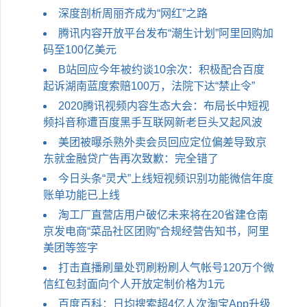
深度剖析周丽齐成为“网红”之路
腾讯内容开放平台发布“潮生计划”阿里回购加
码至100亿美元
B站回应今​年被约谈10余次：积极配合百度
起诉湖南蓝度索赔100万，法院下达“禁止令”
2020腾讯视频内容生态大会：布局长中短视
频抖音称遭百度黑手互联网新老巨头又起风波
美团被曝杀熟外卖会员回应定位偏差导致京
东就金融贷广告再次致歉：完全错了
今日头条“灵犬”上线短视频识别功能微信年度
账单功能已上线
淘工厂直营店用户破亿未来将在20省建仓南
京发电商“菜品社区团购”合规经营告知书，阿里
美团等签字
打击直播刷量处罚刷粉刷人气帐号120万个微
信红包封面向个人开放定制价格为1元
百度百科：日均搜索超4亿人次淘宝App升级