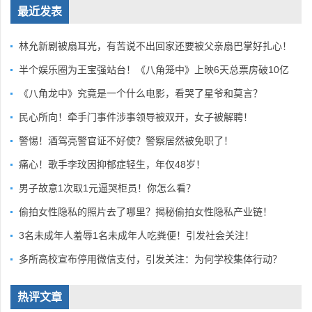
最近发表
林允新剧被扇耳光，有苦说不出回家还要被父亲扇巴掌好扎心！
半个娱乐圈为王宝强站台！《八角笼中》上映6天总票房破10亿
《八角龙中》究竟是一个什么电影，看哭了星爷和莫言？
民心所向！牵手门事件涉事领导被双开，女子被解聘！
警惕！酒驾亮警官证不好使？警察居然被免职了！
痛心！歌手李玟因抑郁症轻生，年仅48岁！
男子故意1次取1元逼哭柜员！你怎么看？
偷拍女性隐私的照片去了哪里？揭秘偷拍女性隐私产业链！
3名未成年人羞辱1名未成年人吃粪便！引发社会关注！
多所高校宣布停用微信支付，引发关注：为何学校集体行动？
热评文章