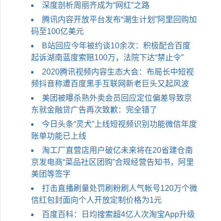
深度剖析周丽齐成为“网红”之路
腾讯内容开放平台发布“潮生计划”阿里回购加
码至100亿美元
B站回应今​年被约谈10余次：积极配合百度
起诉湖南蓝度索赔100万，法院下达“禁止令”
2020腾讯视频内容生态大会：布局长中短视
频抖音称遭百度黑手互联网新老巨头又起风波
美团被曝杀熟外卖会员回应定位偏差导致京
东就金融贷广告再次致歉：完全错了
今日头条“灵犬”上线短视频识别功能微信年度
账单功能已上线
淘工厂直营店用户破亿未来将在20省建仓南
京发电商“菜品社区团购”合规经营告知书，阿里
美团等签字
打击直播刷量处罚刷粉刷人气帐号120万个微
信红包封面向个人开放定制价格为1元
百度百科：日均搜索超4亿人次淘宝App升级