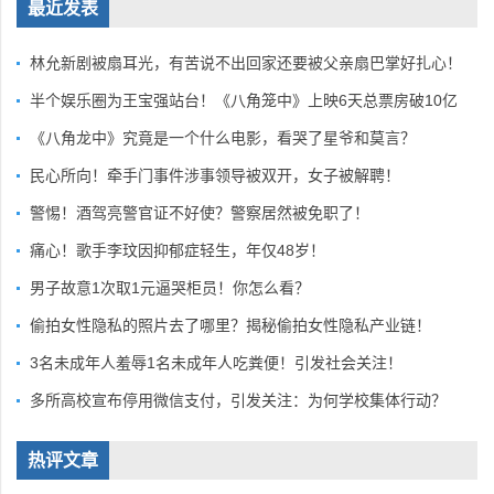
最近发表
林允新剧被扇耳光，有苦说不出回家还要被父亲扇巴掌好扎心！
半个娱乐圈为王宝强站台！《八角笼中》上映6天总票房破10亿
《八角龙中》究竟是一个什么电影，看哭了星爷和莫言？
民心所向！牵手门事件涉事领导被双开，女子被解聘！
警惕！酒驾亮警官证不好使？警察居然被免职了！
痛心！歌手李玟因抑郁症轻生，年仅48岁！
男子故意1次取1元逼哭柜员！你怎么看？
偷拍女性隐私的照片去了哪里？揭秘偷拍女性隐私产业链！
3名未成年人羞辱1名未成年人吃粪便！引发社会关注！
多所高校宣布停用微信支付，引发关注：为何学校集体行动？
热评文章