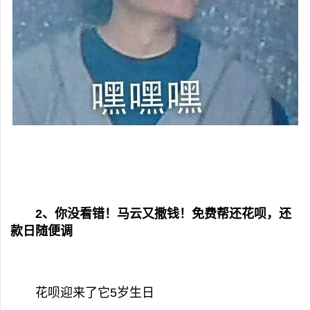
2、你没看错！马云又撒钱！免费帮还花呗，还
款日随便调
花呗迎来了它5岁生日