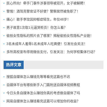
民心所向！牵手门事件涉事领导被双开，女子被解聘！
警惕！酒驾亮警官证不好使？警察居然被免职了！
痛心！歌手李玟因抑郁症轻生，年仅48岁！
男子故意1次取1元逼哭柜员！你怎么看？
偷拍女性隐私的照片去了哪里？揭秘偷拍女性隐私产业链！
3名未成年人羞辱1名未成年人吃粪便！引发社会关注！
多所高校宣布停用微信支付，引发关注：为何学校集体行动？
热评文章
搜狐自媒体怎么赚钱先等等看完这篇也不迟
自媒体平台有哪些新手入门篇附送自媒体视频教程
今日头条自媒体怎么赚钱你真的考虑做自媒体了吗
网易自媒体怎么赚钱看完这篇可以增加你的收益？