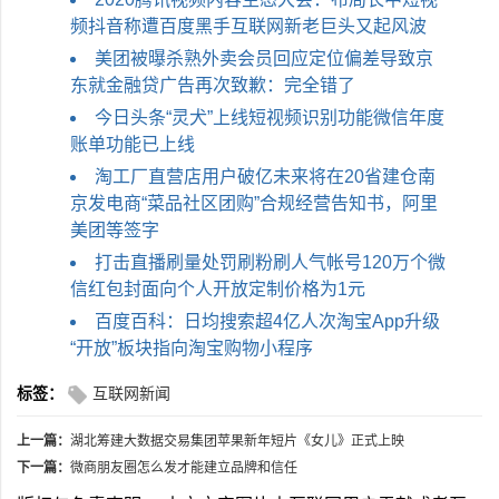
频抖音称遭百度黑手互联网新老巨头又起风波
美团被曝杀熟外卖会员回应定位偏差导致京
东就金融贷广告再次致歉：完全错了
今日头条“灵犬”上线短视频识别功能微信年度
账单功能已上线
淘工厂直营店用户破亿未来将在20省建仓南
京发电商“菜品社区团购”合规经营告知书，阿里
美团等签字
打击直播刷量处罚刷粉刷人气帐号120万个微
信红包封面向个人开放定制价格为1元
百度百科：日均搜索超4亿人次淘宝App升级
“开放”板块指向淘宝购物小程序
标签：
互联网新闻
上一篇：
湖北筹建大数据交易集团苹果新年短片《女儿》正式上映
下一篇：
微商朋友圈怎么发才能建立品牌和信任