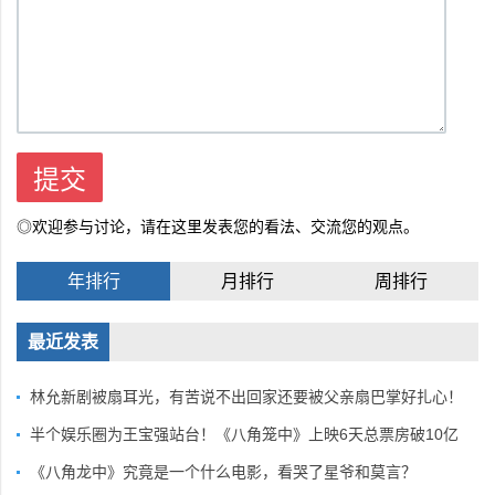
◎欢迎参与讨论，请在这里发表您的看法、交流您的观点。
年排行
月排行
周排行
最近发表
林允新剧被扇耳光，有苦说不出回家还要被父亲扇巴掌好扎心！
半个娱乐圈为王宝强站台！《八角笼中》上映6天总票房破10亿
《八角龙中》究竟是一个什么电影，看哭了星爷和莫言？