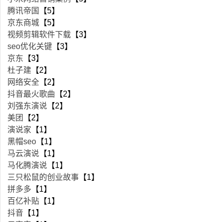
腾讯帝国
【5】
京东商城
【5】
视频剪辑软件下载
【3】
seo优化关键
【3】
京东
【3】
杜子建
【2】
网络安全
【2】
抖音最火歌曲
【2】
刘强东演说
【2】
美团
【2】
演说家
【1】
黑帽seo
【1】
马云演说
【1】
马化腾演说
【1】
三只松鼠的创业故事
【1】
拼多多
【1】
百亿补贴
【1】
抖音
【1】