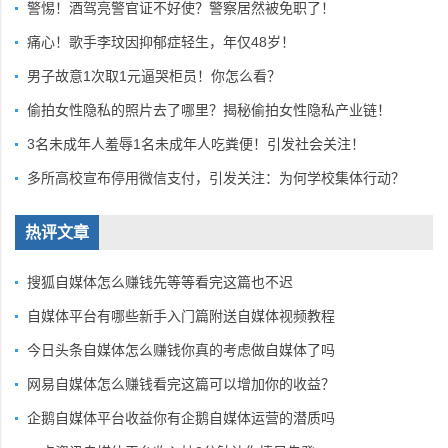
警惕！酒驾亮警官证不好使？警察居然被免职了！
痛心！歌手李玟因抑郁症轻生，年仅48岁！
男子故意1次取1元逼哭柜员！你怎么看？
偷拍女性隐私的照片去了哪里？揭秘偷拍女性隐私产业链！
3名未成年人羞辱1名未成年人吃粪便！引发社会关注！
多所高校宣布停用微信支付，引发关注：为何学校集体行动？
热评文章
搜狐自媒体怎么赚钱先等等看完这篇也不迟
自媒体平台有哪些新手入门篇附送自媒体视频教程
今日头条自媒体怎么赚钱你真的考虑做自媒体了吗
网易自媒体怎么赚钱看完这篇可以增加你的收益？
企鹅自媒体平台收益你有企鹅自媒体运营的潜质吗