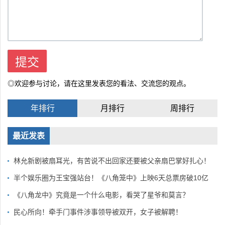
◎欢迎参与讨论，请在这里发表您的看法、交流您的观点。
年排行
月排行
周排行
最近发表
林允新剧被扇耳光，有苦说不出回家还要被父亲扇巴掌好扎心！
半个娱乐圈为王宝强站台！《八角笼中》上映6天总票房破10亿
《八角龙中》究竟是一个什么电影，看哭了星爷和莫言？
民心所向！牵手门事件涉事领导被双开，女子被解聘！