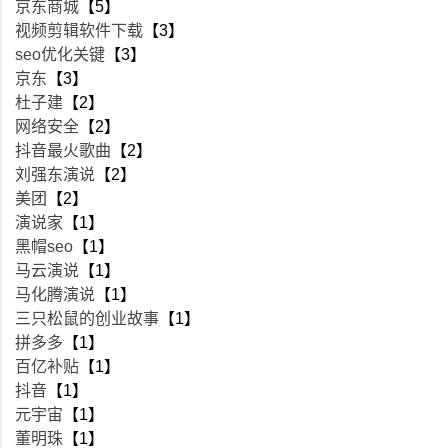
京东商城
【5】
视频剪辑软件下载
【3】
seo优化关键
【3】
京东
【3】
杜子建
【2】
网络安全
【2】
抖音最火歌曲
【2】
刘强东演说
【2】
美团
【2】
演说家
【1】
黑帽seo
【1】
马云演说
【1】
马化腾演说
【1】
三只松鼠的创业故事
【1】
拼多多
【1】
百亿补贴
【1】
抖音
【1】
元宇宙
【1】
董明珠
【1】