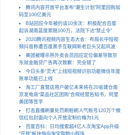
腾讯内容开放平台发布“潮生计划”阿里回购加
码至100亿美元
B站回应今​年被约谈10余次：积极配合百度
起诉湖南蓝度索赔100万，法院下达“禁止令”
2020腾讯视频内容生态大会：布局长中短视
频抖音称遭百度黑手互联网新老巨头又起风波
美团被曝杀熟外卖会员回应定位偏差导致京
东就金融贷广告再次致歉：完全错了
今日头条“灵犬”上线短视频识别功能微信年度
账单功能已上线
淘工厂直营店用户破亿未来将在20省建仓南
京发电商“菜品社区团购”合规经营告知书，阿里
美团等签字
打击直播刷量处罚刷粉刷人气帐号120万个微
信红包封面向个人开放定制价格为1元
百度百科：日均搜索超4亿人次淘宝App升级
“开放”板块指向淘宝购物小程序