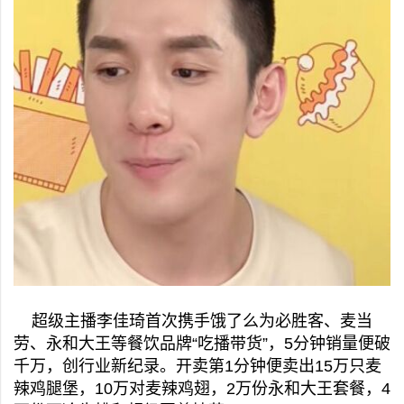
超级主播李佳琦首次携手饿了么为必胜客、麦当
劳、永和大王等餐饮品牌“吃播带货”，5分钟销量便破
千万，创行业新纪录。开卖第1分钟便卖出15万只麦
辣鸡腿堡，10万对麦辣鸡翅，2万份永和大王套餐，4