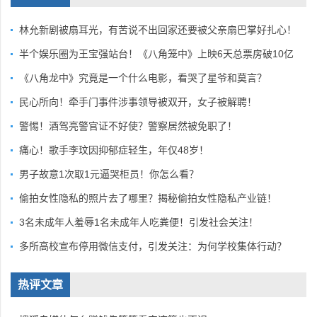
林允新剧被扇耳光，有苦说不出回家还要被父亲扇巴掌好扎心！
半个娱乐圈为王宝强站台！《八角笼中》上映6天总票房破10亿
《八角龙中》究竟是一个什么电影，看哭了星爷和莫言？
民心所向！牵手门事件涉事领导被双开，女子被解聘！
警惕！酒驾亮警官证不好使？警察居然被免职了！
痛心！歌手李玟因抑郁症轻生，年仅48岁！
男子故意1次取1元逼哭柜员！你怎么看？
偷拍女性隐私的照片去了哪里？揭秘偷拍女性隐私产业链！
3名未成年人羞辱1名未成年人吃粪便！引发社会关注！
多所高校宣布停用微信支付，引发关注：为何学校集体行动？
热评文章