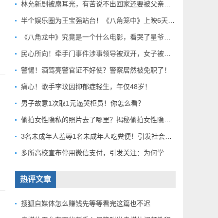
林允新剧被扇耳光，有苦说不出回家还要被父亲扇巴掌好扎心！
半个娱乐圈为王宝强站台！《八角笼中》上映6天总票房破10亿
《八角龙中》究竟是一个什么电影，看哭了星爷和莫言？
民心所向！牵手门事件涉事领导被双开，女子被解聘！
警惕！酒驾亮警官证不好使？警察居然被免职了！
痛心！歌手李玟因抑郁症轻生，年仅48岁！
男子故意1次取1元逼哭柜员！你怎么看？
偷拍女性隐私的照片去了哪里？揭秘偷拍女性隐私产业链！
3名未成年人羞辱1名未成年人吃粪便！引发社会关注！
多所高校宣布停用微信支付，引发关注：为何学校集体行动？
热评文章
搜狐自媒体怎么赚钱先等等看完这篇也不迟