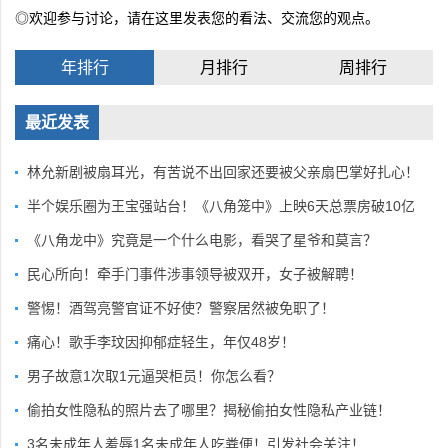
◎欢迎参与讨论，请在这里发表您的看法、交流您的观点。
年排行
月排行
周排行
最近发表
林允新剧被扇耳光，有苦说不出回家还要被父亲扇巴掌好扎心！
半个娱乐圈为王宝强站台！《八角笼中》上映6天总票房破10亿
《八角龙中》究竟是一个什么电影，看哭了星爷和莫言？
民心所向！牵手门事件涉事领导被双开，女子被解聘！
警惕！酒驾亮警官证不好使？警察居然被免职了！
痛心！歌手李玟因抑郁症轻生，年仅48岁！
男子故意1次取1元逼哭柜员！你怎么看？
偷拍女性隐私的照片去了哪里？揭秘偷拍女性隐私产业链！
3名未成年人羞辱1名未成年人吃粪便！引发社会关注！