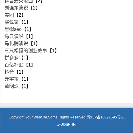
抖音最火歌曲
【2】
刘强东演说
【2】
美团
【2】
演说家
【1】
黑帽seo
【1】
马云演说
【1】
马化腾演说
【1】
三只松鼠的创业故事
【1】
拼多多
【1】
百亿补贴
【1】
抖音
【1】
元宇宙
【1】
董明珠
【1】
Copyright Your WebSite.Some Rights Reserved.
豫ICP备16021695号-1.
Z-BlogPHP
.