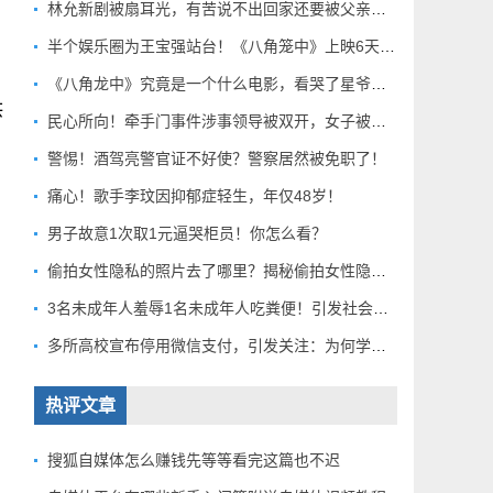
林允新剧被扇耳光，有苦说不出回家还要被父亲扇巴掌好扎心！
半个娱乐圈为王宝强站台！《八角笼中》上映6天总票房破10亿
《八角龙中》究竟是一个什么电影，看哭了星爷和莫言？
供
民心所向！牵手门事件涉事领导被双开，女子被解聘！
警惕！酒驾亮警官证不好使？警察居然被免职了！
痛心！歌手李玟因抑郁症轻生，年仅48岁！
男子故意1次取1元逼哭柜员！你怎么看？
偷拍女性隐私的照片去了哪里？揭秘偷拍女性隐私产业链！
3名未成年人羞辱1名未成年人吃粪便！引发社会关注！
多所高校宣布停用微信支付，引发关注：为何学校集体行动？
热评文章
搜狐自媒体怎么赚钱先等等看完这篇也不迟