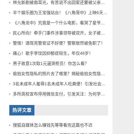
林允新剧被扇耳光，有苦说不出回家还要被父亲扇巴掌好扎心！
半个娱乐圈为王宝强站台！《八角笼中》上映6天总票房破10亿
《八角龙中》究竟是一个什么电影，看哭了星爷和莫言？
民心所向！牵手门事件涉事领导被双开，女子被解聘！
警惕！酒驾亮警官证不好使？警察居然被免职了！
痛心！歌手李玟因抑郁症轻生，年仅48岁！
男子故意1次取1元逼哭柜员！你怎么看？
偷拍女性隐私的照片去了哪里？揭秘偷拍女性隐私产业链！
3名未成年人羞辱1名未成年人吃粪便！引发社会关注！
多所高校宣布停用微信支付，引发关注：为何学校集体行动？
热评文章
搜狐自媒体怎么赚钱先等等看完这篇也不迟