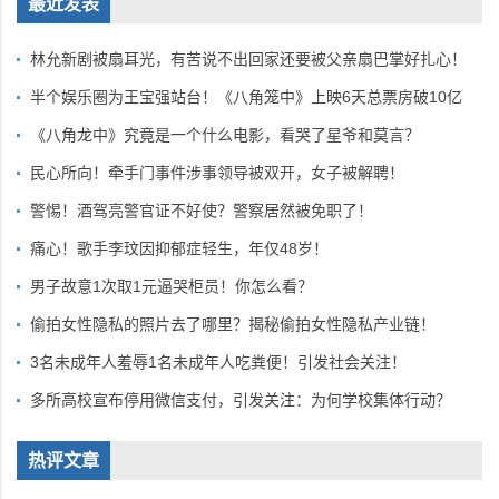
最近发表
林允新剧被扇耳光，有苦说不出回家还要被父亲扇巴掌好扎心！
半个娱乐圈为王宝强站台！《八角笼中》上映6天总票房破10亿
《八角龙中》究竟是一个什么电影，看哭了星爷和莫言？
民心所向！牵手门事件涉事领导被双开，女子被解聘！
警惕！酒驾亮警官证不好使？警察居然被免职了！
痛心！歌手李玟因抑郁症轻生，年仅48岁！
男子故意1次取1元逼哭柜员！你怎么看？
偷拍女性隐私的照片去了哪里？揭秘偷拍女性隐私产业链！
3名未成年人羞辱1名未成年人吃粪便！引发社会关注！
多所高校宣布停用微信支付，引发关注：为何学校集体行动？
热评文章