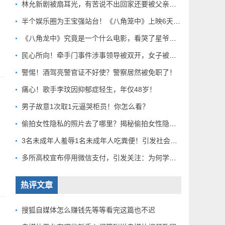
林允新剧被扇耳光，有苦说不出回家还要被父亲扇巴掌好扎心！
半个娱乐圈为王宝强站台！《八角笼中》上映6天总票房破10亿
《八角龙中》究竟是一个什么电影，看哭了星爷和莫言？
民心所向！牵手门事件涉事领导被双开，女子被解聘！
警惕！酒驾亮警官证不好使？警察居然被免职了！
痛心！歌手李玟因抑郁症轻生，年仅48岁！
男子故意1次取1元逼哭柜员！你怎么看？
偷拍女性隐私的照片去了哪里？揭秘偷拍女性隐私产业链！
3名未成年人羞辱1名未成年人吃粪便！引发社会关注！
多所高校宣布停用微信支付，引发关注：为何学校集体行动？
热评文章
搜狐自媒体怎么赚钱先等等看完这篇也不迟